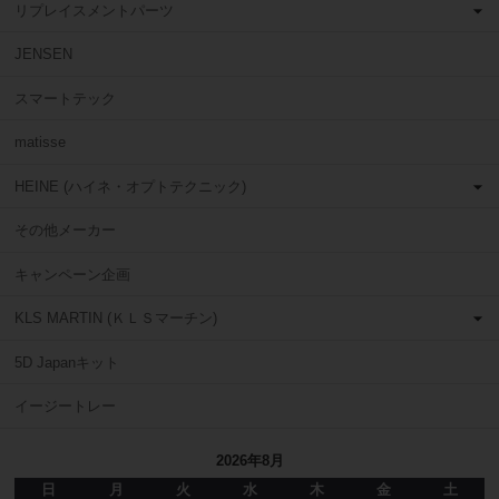
リプレイスメントパーツ
JENSEN
スマートテック
matisse
HEINE (ハイネ・オプトテクニック)
その他メーカー
キャンペーン企画
KLS MARTIN (ＫＬＳマーチン)
5D Japanキット
イージートレー
2026年8月
日
月
火
水
木
金
土