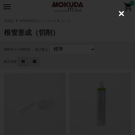
0
C
l
全商品
ZIPPERER (ジッペラー)
エンド
o
s
根管形成（切削）
e
73
件中 1〜50件目
並び替え
表示切替