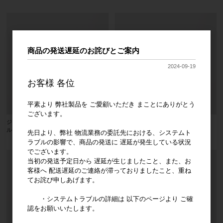
商品の発送遅延のお詫びとご案内
2024-09-19
お客様 各位
平素より 弊社製品を ご愛顧いただき まことにありがとう
ございます。
ジッペラー 手用ファイル Ｈファイ
ジッペラー 手用ファイル Ｈファイ
ル ３１㎜
ル ２８㎜
先日より、弊社 物流業務の委託先における、システムト
ラブルの影響で、商品の発送に 遅延が発生している状況
でございます。
当初の発送予定日から 遅延が生じましたこと、また、お
客様へ 配送遅延のご連絡が滞っておりましたこと、重ね
てお詫び申しあげます。
・システムトラブルの詳細は 以下のページより ご確
認をお願いいたします。