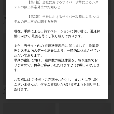
【第1報】当社におけるサイバー攻撃によるシス
テムの停止事案発生のお知らせ
【第2報】当社におけるサイバー攻撃による シス
ジッペラー 手用ファイル Ｈファイ
ジッペラー 手用ファイル Ｈファイ
テムの停止事案に関する報告
ル ２５㎜
ル ２１㎜
現在、手動による出荷オペレーションに切り替え、遅延解
消に向けて 最善を尽くし取り組んでおります。
また、当サイト内の 在庫状況表示に 関しまして、物流管
理システム内のデータ消失により、一時的に休止させてい
ただいております。
早期の復旧に向け、 在庫数の確認作業を、急ぎ進めてお
りますので、何卒ご容赦いただけますようお願いいたしま
す。
お客様には ご不便・ご迷惑をおかけし まことに申し訳
ございませんが、何卒ご容赦いただけますようお願い申し
ジッペラー 手用ファイル Ｈファイ
ジッペラー 手用ファイル 滅菌済 Ｃ
あげます。
ル １９㎜
パイロット １９㎜ ００６－０１０