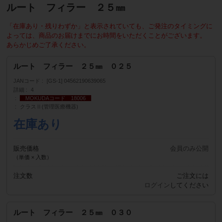
ルート フィラー ２５㎜
「在庫あり・残りわずか」と表示されていても、ご発注のタイミングに
よっては、商品のお届けまでにお時間をいただくことがございます。
あらかじめご了承ください。
ルート フィラー ２５㎜ ０２５
JANコード
[GS-1] 04562190639065
詳細
4
MOKUDAコード 18006
クラスⅡ(管理医療機器)
在庫あり
販売価格
会員のみ公開
（単価 × 入数）
注文数
ご注文には
ログイン
してください
ルート フィラー ２５㎜ ０３０