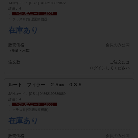
JANコード
[GS-1] 04562190639072
詳細
4
MOKUDAコード 18007
クラスⅡ(管理医療機器)
在庫あり
販売価格
会員のみ公開
（単価 × 入数）
注文数
ご注文には
ログイン
してください
ルート フィラー ２５㎜ ０３５
JANコード
[GS-1] 04562190639089
詳細
4
MOKUDAコード 18008
クラスⅡ(管理医療機器)
在庫あり
販売価格
会員のみ公開