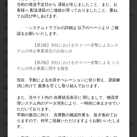
カテゴリ
当初の発送予定日から 遅延が生じましたこと、また、お
客様へ 配送遅延のご連絡が滞っておりましたこと、重ね
SmileLine（スマイルライン）
てお詫び申しあげます。
KOHLER（コーラー）
・システムトラブルの詳細は 以下のページより ご確
認をお願いいたします。
UNITED DENTAL GROUP（ユナイテッド デンタル グループ）
【第1報】当社におけるサイバー攻撃によるシス
テムの停止事案発生のお知らせ
FRAG REMOVER（フラグリムーバー）
【第2報】当社におけるサイバー攻撃による シス
ZIPPERER (ジッペラー)
テムの停止事案に関する報告
SIMIT(シミット)
現在、手動による出荷オペレーションに切り替え、遅延解
消に向けて 最善を尽くし取り組んでおります。
ROEKO (ロエコ)
また、当サイト内の 在庫状況表示に 関しまして、物流管
NU SMILE (ニュー スマイル)
理システム内のデータ消失により、一時的に休止させてい
ただいております。
PULPDENT (パルプデント)
早期の復旧に向け、 在庫数の確認作業を、急ぎ進めてお
りますので、何卒ご容赦いただけますようお願いいたしま
OBUTURA SPARTAN (オブチュラスパルタン)
す。
HAHNENKRATT (ハーネンクラット)