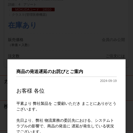
詳細
4 アソート
MOKUDAコード 18010
クラスⅡ(管理医療機器)
在庫あり
販売価格
会員のみ公開
（単価 × 入数）
注文数
ご注文には
ログイン
してください
商品の発送遅延のお詫びとご案内
カート
2024-09-19
お客様 各位
カートは空です
平素より 弊社製品を ご愛顧いただき まことにありがとう
検索
ございます。
先日より、弊社 物流業務の委託先における、システムト
検索
ラブルの影響で、商品の発送に 遅延が発生している状況
でございます。