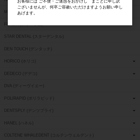
お客様には ご不便・ご迷惑をおかけし まことに申し訳
ございませんが、何卒ご容赦いただけますようお願い申し
MIRROR GEAR (ミラーギア)
あげます。
FORUM (フォーラム)
STAR DENTAL (スターデンタル)
DEN TOUCH (デンタッチ)
HORICO (ホリコ)
DEDECO (デデコ)
DVA (ディーヴイエー)
POLIRAPID (ポリラピッド)
DENTSPLY (デンツプライ)
HANEL (ハネル)
COLTENE WHALEDENT (コルテンウェルデント)