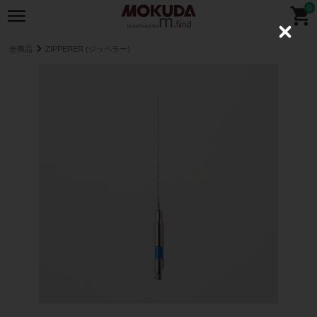
0
C
l
全商品
ZIPPERER (ジッペラー)
o
s
e