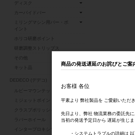
ディスク
カーバイドバー
ミリングマシン用バー・ポ
イント
ホリコ研磨ポイント
研磨調整ストリップス
その他
商品の発送遅延のお詫びとご案
キット品
DEDECO (デデコ)
お客様 各位
ルビーマウンテッドポイント
平素より 弊社製品を ご愛顧いただ
ミジェットポイント
クラスプポリッシャー
先日より、弊社 物流業務の委託先
ラバーホイール
当初の発送予定日から 遅延が生じ
インタープロキシマルホイール
・システムトラブルの詳細は 以下