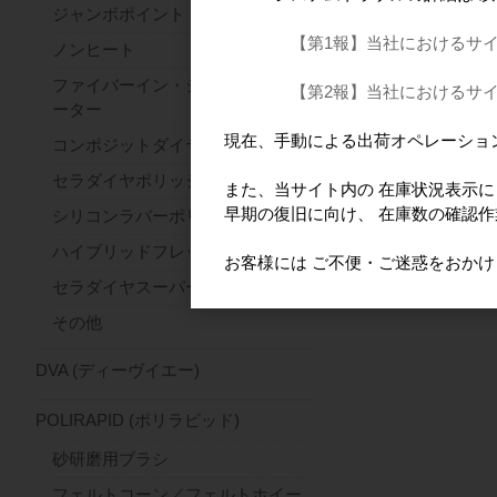
ジャンボポイント
【第1報】当社におけるサ
ノンヒート
ファイバーイン・ジルコンセパレ
【第2報】当社におけるサ
ーター
現在、手動による出荷オペレーショ
コンポジットダイヤ
セラダイヤポリッシャー
また、当サイト内の 在庫状況表示
早期の復旧に向け、 在庫数の確認
シリコンラバーポリッシャー
ハイブリッドフレックス
お客様には ご不便・ご迷惑をおか
セラダイヤスーパーファースト
その他
DVA (ディーヴイエー)
POLIRAPID (ポリラピッド)
砂研磨用ブラシ
フェルトコーン／フェルトホイー