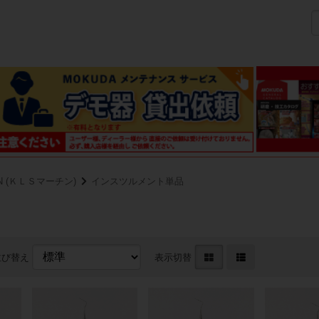
IN (ＫＬＳマーチン)
インスツルメント単品
並び替え
表示切替