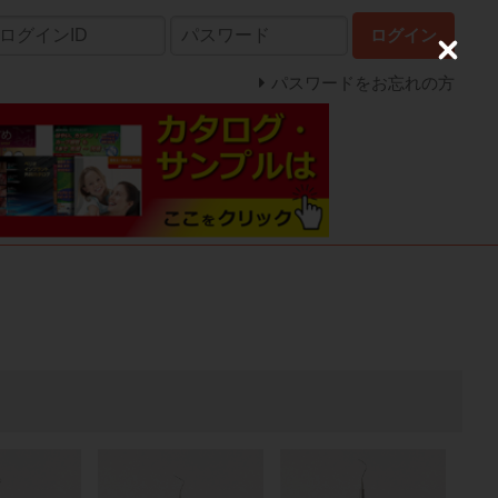
ログイン
C
l
パスワードをお忘れの方
o
s
e