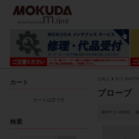
全商品
KLS MART
カート
プローブ
カートは空です
6
件中 1〜6件目
検索