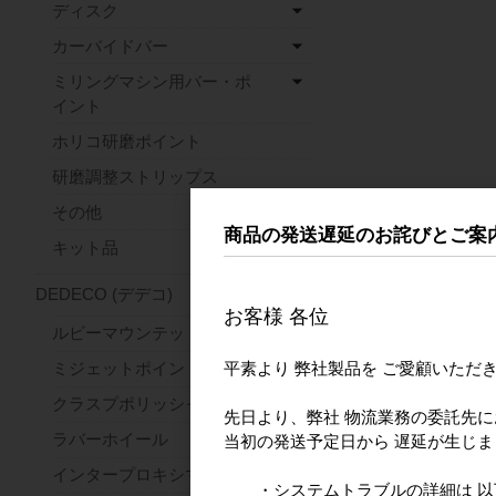
ディスク
カーバイドバー
ミリングマシン用バー・ポ
イント
ホリコ研磨ポイント
研磨調整ストリップス
その他
商品の発送遅延のお詫びとご案
キット品
DEDECO (デデコ)
お客様 各位
ルビーマウンテッドポイント
平素より 弊社製品を ご愛顧いただ
ミジェットポイント
クラスプポリッシャー
先日より、弊社 物流業務の委託先
ラバーホイール
当初の発送予定日から 遅延が生じ
インタープロキシマルホイール
・システムトラブルの詳細は 以下