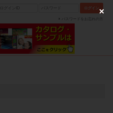
ログイン
C
l
パスワードをお忘れの方
o
s
e