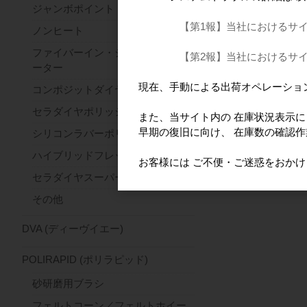
ジャンボポイント
【第1報】当社におけるサ
ノンヒート
ファイバーイン・ジルコンセパレ
【第2報】当社におけるサ
ーター
現在、手動による出荷オペレーショ
コンポジットダイヤ
セラダイヤポリッシャー
また、当サイト内の 在庫状況表示
早期の復旧に向け、 在庫数の確認
シリコンラバーポリッシャー
ハイブリッドフレックス
お客様には ご不便・ご迷惑をおか
セラダイヤスーパーファースト
その他
DVA (ディーヴイエー)
POLIRAPID (ポリラピッド)
砂研磨用ブラシ
フェルトコーン／フェルトホイー