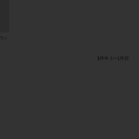
ウン
1
件中 1〜1件目