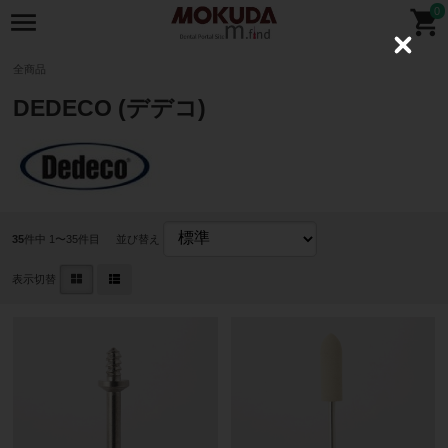
0
C
l
全商品
o
s
DEDECO (デデコ)
e
35
件中 1〜35件目
並び替え
表示切替