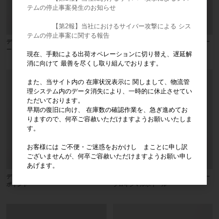
テムの停止事案発生のお知らせ
【第2報】当社におけるサイバー攻撃による シス
テムの停止事案に関する報告
デデコ アブレシブ研削器具 ファイバ
デデコ アブレシブ研削器具 ノンヒー
ーイン・ジルコンセパレーター
ト
現在、手動による出荷オペレーションに切り替え、遅延解
消に向けて 最善を尽くし取り組んでおります。
また、当サイト内の 在庫状況表示に 関しまして、物流管
理システム内のデータ消失により、一時的に休止させてい
ただいております。
早期の復旧に向け、 在庫数の確認作業を、急ぎ進めてお
りますので、何卒ご容赦いただけますようお願いいたしま
す。
お客様には ご不便・ご迷惑をおかけし まことに申し訳
ございませんが、何卒ご容赦いただけますようお願い申し
あげます。
デデコ アブレシブ研削器具 ジャンボ
デデコ アブレシブ研削器具 インター
ポイント
プロキシマルホイール