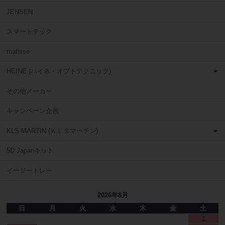
JENSEN
スマートテック
matisse
HEINE (ハイネ・オプトテクニック)
その他メーカー
キャンペーン企画
KLS MARTIN (ＫＬＳマーチン)
5D Japanキット
イージートレー
2026年8月
日
月
火
水
木
金
土
1