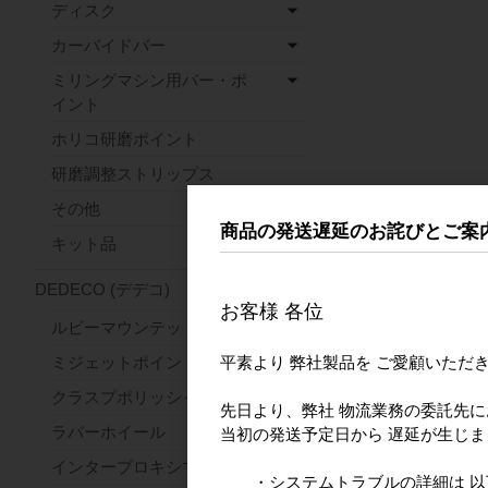
ディスク
カーバイドバー
ミリングマシン用バー・ポ
イント
ホリコ研磨ポイント
研磨調整ストリップス
その他
商品の発送遅延のお詫びとご案
キット品
DEDECO (デデコ)
お客様 各位
ルビーマウンテッドポイント
平素より 弊社製品を ご愛顧いただ
ミジェットポイント
クラスプポリッシャー
先日より、弊社 物流業務の委託先
ラバーホイール
当初の発送予定日から 遅延が生じ
インタープロキシマルホイール
・システムトラブルの詳細は 以下