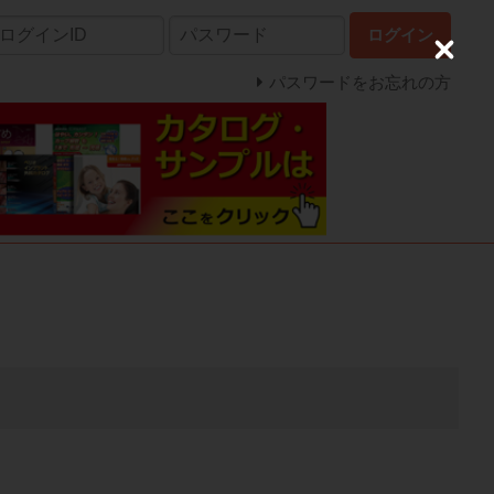
ログイン
C
l
パスワードをお忘れの方
o
s
e