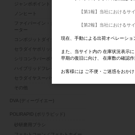
ジャンボポイント
【第1報】当社におけるサ
ノンヒート
ファイバーイン・ジルコンセパレ
【第2報】当社におけるサ
ーター
現在、手動による出荷オペレーショ
コンポジットダイヤ
セラダイヤポリッシャー
また、当サイト内の 在庫状況表示
早期の復旧に向け、 在庫数の確認
シリコンラバーポリッシャー
ハイブリッドフレックス
お客様には ご不便・ご迷惑をおか
セラダイヤスーパーファースト
その他
DVA (ディーヴイエー)
POLIRAPID (ポリラピッド)
砂研磨用ブラシ
フェルトコーン／フェルトホイー