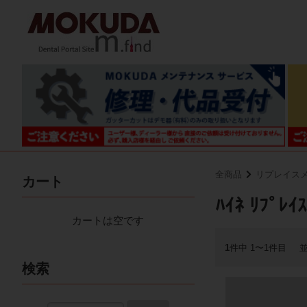
全商品
リプレイス
カート
ﾊｲﾈ ﾘﾌﾟﾚｲ
カートは空です
1
件中 1〜1件目
検索