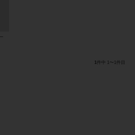
ー
1
件中 1〜1件目