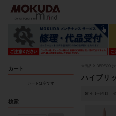
全商品
DEDECO (
カート
ハイブリ
カートは空です
5
件中 1〜5件目
検索