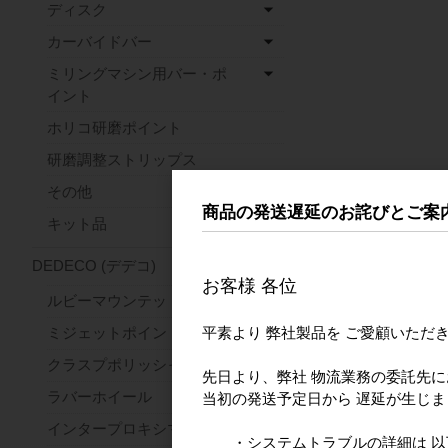
ディスク
カーバイドバー
ミリングマシン用バー・ポ
イント
ホリコ研磨ポイント
研磨調整ストリップス
その他
商品の発送遅延のお詫びとご案
キット品
DEDECO (デデコ)
お客様 各位
ルビーマウンテッドポイント
平素より 弊社製品を ご愛顧いただ
ミジェットポイント
クラスプポリッシャー
先日より、弊社 物流業務の委託先
ラバーホイール
当初の発送予定日から 遅延が生じ
インタープロキシマルホイール
・システムトラブルの詳細は 以下