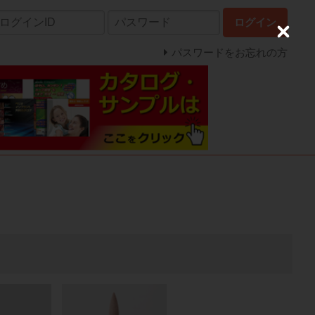
ログイン
C
l
パスワードをお忘れの方
o
s
e