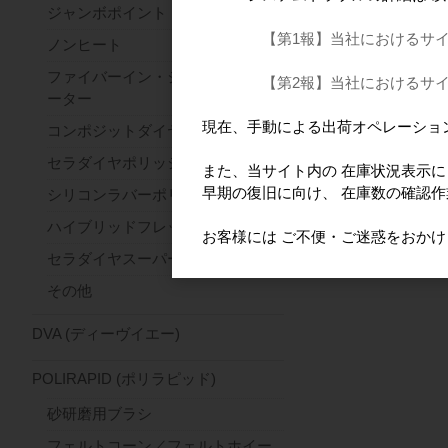
ジャンボポイント
【第1報】当社におけるサ
ノンヒート
ファイバーイン・ジルコンセパレ
【第2報】当社におけるサ
ーター
現在、手動による出荷オペレーショ
コンポジットダイヤ
セラダイヤポリッシャー
また、当サイト内の 在庫状況表示
早期の復旧に向け、 在庫数の確認
シリコンラバーポリッシャー
ハイブリッドフレックス
お客様には ご不便・ご迷惑をおか
セラダイヤスーパーファースト
その他
DVA (ディーヴイエー)
POLIRAPID (ポリラピッド)
砂研磨用ブラシ
フェルトコーン／フェルトホイー