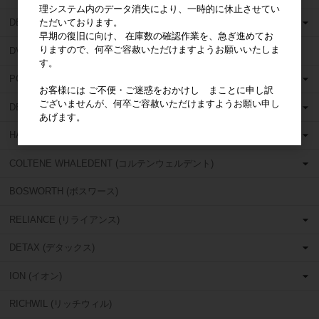
理システム内のデータ消失により、一時的に休止させてい
ただいております。
DEDECO (デデコ)
早期の復旧に向け、 在庫数の確認作業を、急ぎ進めてお
りますので、何卒ご容赦いただけますようお願いいたしま
DVA (ディーヴイエー)
す。
POLIRAPID (ポリラピッド)
お客様には ご不便・ご迷惑をおかけし まことに申し訳
ございませんが、何卒ご容赦いただけますようお願い申し
DENTSPLY (デンツプライ)
あげます。
HANEL (ハネル)
COLTENE WHALEDENT (コルテンウェルデント)
BOSWORTH (ボスワース)
RELIANCE (リライアンス)
DETAX (デタックス)
ION (イオン)
RICHWIL (リッチウィル)