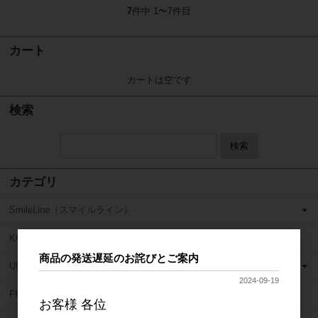
7
件中 1〜7件目
カート
カートは空です
検索
検索
カテゴリ
SmileLine（スマイルライン）
KOHLER（コーラー）
商品の発送遅延のお詫びとご案内
UNITED DENTAL GROUP（ユナイテッド デンタル グループ）
2024-09-19
FRAG REMOVER（フラグリムーバー）
お客様 各位