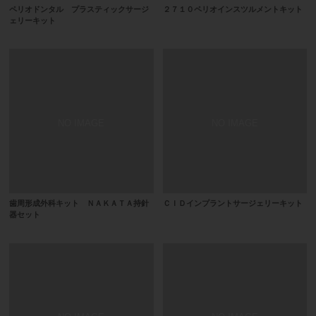
ペリオドンタル プラスティックサージ
２７１０ペリオインスツルメントキット
ェリーキット
歯周形成外科キット ＮＡＫＡＴＡ持針
ＣＩＤインプラントサージェリーキット
器セット