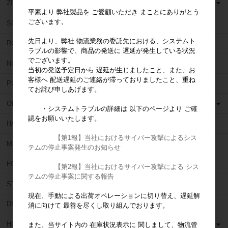
ZIPPERER (ジッペラー)
平素より 弊社製品を ご愛顧いただき まことにありがとう
ございます。
SIMIT(シミット)
先日より、弊社 物流業務の委託先における、システムト
ROEKO (ロエコ)
ラブルの影響で、商品の発送に 遅延が発生している状況
でございます。
NU SMILE (ニュー スマイル)
当初の発送予定日から 遅延が生じましたこと、また、お
客様へ 配送遅延のご連絡が滞っておりましたこと、重ね
PULPDENT (パルプデント)
てお詫び申しあげます。
OBUTURA SPARTAN (オブチュラスパルタン)
・システムトラブルの詳細は 以下のページより ご確
認をお願いいたします。
HAHNENKRATT (ハーネンクラット)
【第1報】当社におけるサイバー攻撃によるシス
MIRROR GEAR (ミラーギア)
テムの停止事案発生のお知らせ
FORUM (フォーラム)
【第2報】当社におけるサイバー攻撃による シス
テムの停止事案に関する報告
STAR DENTAL (スターデンタル)
現在、手動による出荷オペレーションに切り替え、遅延解
DEN TOUCH (デンタッチ)
消に向けて 最善を尽くし取り組んでおります。
HORICO (ホリコ)
また、当サイト内の 在庫状況表示に 関しまして、物流管