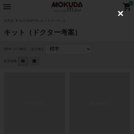
0
C
l
全商品
KLS MARTIN (ＫＬＳマーチン)
o
s
キット（ドクター考案）
e
7
件中 1〜7件目
並び替え
表示切替