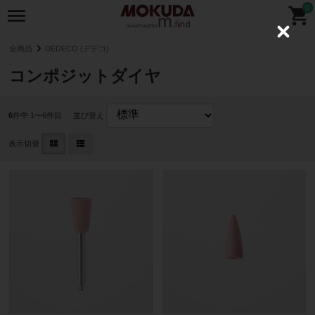
0
C
l
全商品
DEDECO (デデコ)
o
s
コンポジットダイヤ
e
6
件中 1〜6件目
並び替え
表示切替