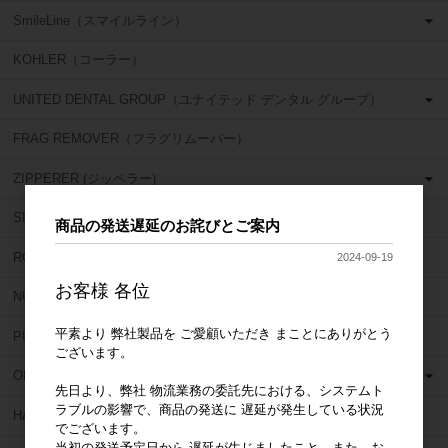
SmileLine（スマイルライン）
KOHLER（コーラー）
UNITED DENTAL GROUP（ユナイテッド デンタル グループ）
FRAG REMOVER（フラグリムーバー）
ZIPPERER (ジッペラー)
SIMIT(シミット)
商品の発送遅延のお詫びとご案内
ROEKO (ロエコ)
2024-09-19
お客様 各位
NU SMILE (ニュー スマイル)
平素より 弊社製品を ご愛顧いただき まことにありがとう
PULPDENT (パルプデント)
ございます。
OBUTURA SPARTAN (オブチュラスパルタン)
先日より、弊社 物流業務の委託先における、システムト
ラブルの影響で、商品の発送に 遅延が発生している状況
HAHNENKRATT (ハーネンクラット)
でございます。
当初の発送予定日から 遅延が生じましたこと、また、お