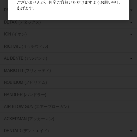
ございませんが、何卒ご容赦いただけますようお願い申し
あげます。
RELIANCE (リライアンス)
DETAX (デタックス)
ION (イオン)
RICHWIL (リッチウィル)
AL DENTE (アルデンテ)
MARIOTTI (マリオッティ)
NOBILIUM (ノビリアム)
HANDLER (ハンドラー)
AIR BLOW GUN (エアーブローガン)
ACKERMAN (アッカーマン)
DENTAID (デントエイド)