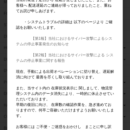
MIRROR GEAR (ミラーギア)
客様へ 配送遅延のご連絡が滞っておりましたこと、重ね
てお詫び申しあげます。
FORUM (フォーラム)
・システムトラブルの詳細は 以下のページより ご確
STAR DENTAL (スターデンタル)
認をお願いいたします。
DEN TOUCH (デンタッチ)
【第1報】当社におけるサイバー攻撃によるシス
テムの停止事案発生のお知らせ
HORICO (ホリコ)
【第2報】当社におけるサイバー攻撃による シス
DEDECO (デデコ)
テムの停止事案に関する報告
DVA (ディーヴイエー)
現在、手動による出荷オペレーションに切り替え、遅延解
消に向けて 最善を尽くし取り組んでおります。
POLIRAPID (ポリラピッド)
また、当サイト内の 在庫状況表示に 関しまして、物流管
理システム内のデータ消失により、一時的に休止させてい
DENTSPLY (デンツプライ)
ただいております。
早期の復旧に向け、 在庫数の確認作業を、急ぎ進めてお
HANEL (ハネル)
りますので、何卒ご容赦いただけますようお願いいたしま
す。
COLTENE WHALEDENT (コルテンウェルデント)
お客様には ご不便・ご迷惑をおかけし まことに申し訳
BOSWORTH (ボスワース)