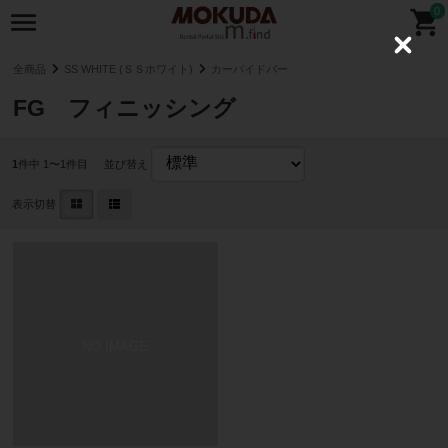
0
C
l
全商品
SS WHITE (ＳＳホワイト)
カーバイドバー
o
s
FG フィニッシング
e
1
件中 1〜1件目
並び替え
表示切替