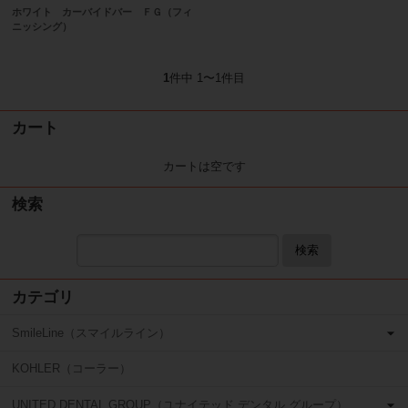
ホワイト カーバイドバー ＦＧ（フィ
ニッシング）
1
件中 1〜1件目
カート
カートは空です
検索
検索
カテゴリ
SmileLine（スマイルライン）
KOHLER（コーラー）
UNITED DENTAL GROUP（ユナイテッド デンタル グループ）