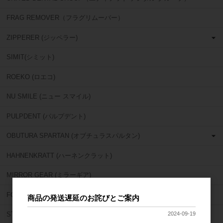
FRAG REMOVER（フラグリムーバー）
ZIPPERER (ジッペラー)
SIMIT(シミット)
ROEKO (ロエコ)
NU SMILE (ニュー スマイル)
PULPDENT (パルプデント)
OBUTURA SPARTAN (オブチュラスパルタン)
HAHNENKRATT (ハーネンクラット)
MIRROR GEAR (ミラーギア)
FORUM (フォーラム)
商品の発送遅延のお詫びとご案内
2024-09-19
STAR DENTAL (スターデンタル)