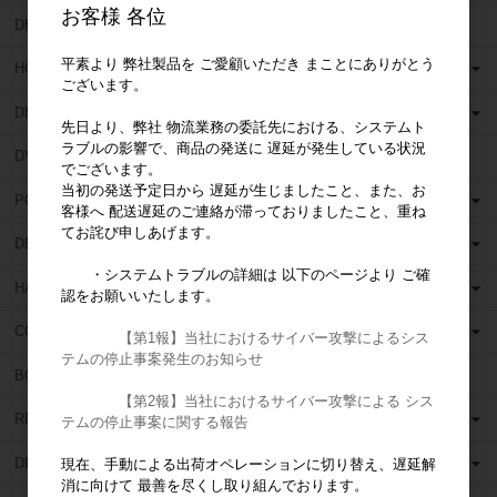
お客様 各位
DEN TOUCH (デンタッチ)
平素より 弊社製品を ご愛顧いただき まことにありがとう
HORICO (ホリコ)
ございます。
DEDECO (デデコ)
先日より、弊社 物流業務の委託先における、システムト
ラブルの影響で、商品の発送に 遅延が発生している状況
DVA (ディーヴイエー)
でございます。
当初の発送予定日から 遅延が生じましたこと、また、お
POLIRAPID (ポリラピッド)
客様へ 配送遅延のご連絡が滞っておりましたこと、重ね
てお詫び申しあげます。
DENTSPLY (デンツプライ)
・システムトラブルの詳細は 以下のページより ご確
HANEL (ハネル)
認をお願いいたします。
COLTENE WHALEDENT (コルテンウェルデント)
【第1報】当社におけるサイバー攻撃によるシス
テムの停止事案発生のお知らせ
BOSWORTH (ボスワース)
【第2報】当社におけるサイバー攻撃による シス
RELIANCE (リライアンス)
テムの停止事案に関する報告
DETAX (デタックス)
現在、手動による出荷オペレーションに切り替え、遅延解
消に向けて 最善を尽くし取り組んでおります。