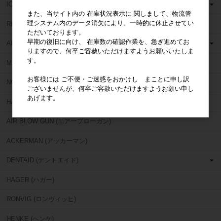
ION (イオン)
また、当サイト内の 在庫状況表示に 関しまして、物流管
理システム内のデータ消失により、一時的に休止させてい
RICHWIL (リッチウィル)
ただいております。
早期の復旧に向け、 在庫数の確認作業を、急ぎ進めてお
AL DENTE (アルデンテ)
りますので、何卒ご容赦いただけますようお願いいたしま
す。
MARIOTTI (マリオッティ)
お客様には ご不便・ご迷惑をおかけし まことに申し訳
NOBILIUM (ノビリアム)
ございませんが、何卒ご容赦いただけますようお願い申し
あげます。
HANDLER (ハンドラー)
AIR BLOW GUN (エアーブローガン)
ACKERMAN (アッカーマン)
DENTAID (デントエイド)
HAGER (ハガー)
RONVIG (ロンヴィッヒ)
HENKE (ヘンケ)