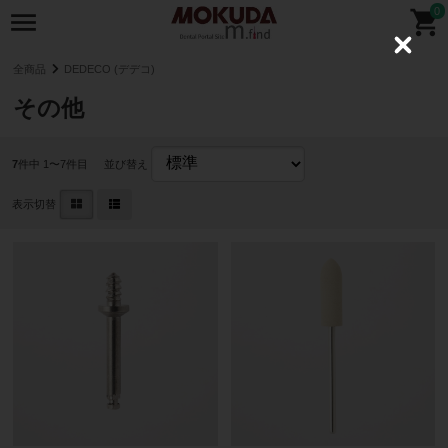
0
C
l
全商品
DEDECO (デデコ)
o
s
その他
e
7
件中 1〜7件目
並び替え
表示切替