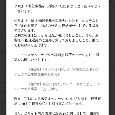
ZIPPERER (ジッペラー)
平素より 弊社製品を ご愛顧いただき まことにありがとう
ございます。
SIMIT(シミット)
先日より、弊社 物流業務の委託先における、システムト
ROEKO (ロエコ)
ラブルの影響で、商品の発送に 遅延が発生している状況
でございます。
NU SMILE (ニュー スマイル)
当初の発送予定日から 遅延が生じましたこと、また、お
客様へ 配送遅延のご連絡が滞っておりましたこと、重ね
PULPDENT (パルプデント)
てお詫び申しあげます。
OBUTURA SPARTAN (オブチュラスパルタン)
・システムトラブルの詳細は 以下のページより ご確
認をお願いいたします。
HAHNENKRATT (ハーネンクラット)
【第1報】当社におけるサイバー攻撃によるシス
MIRROR GEAR (ミラーギア)
テムの停止事案発生のお知らせ
FORUM (フォーラム)
【第2報】当社におけるサイバー攻撃による シス
テムの停止事案に関する報告
STAR DENTAL (スターデンタル)
現在、手動による出荷オペレーションに切り替え、遅延解
DEN TOUCH (デンタッチ)
消に向けて 最善を尽くし取り組んでおります。
HORICO (ホリコ)
また、当サイト内の 在庫状況表示に 関しまして、物流管