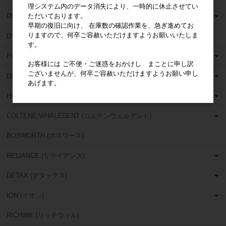
理システム内のデータ消失により、一時的に休止させてい
ただいております。
DEDECO (デデコ)
早期の復旧に向け、 在庫数の確認作業を、急ぎ進めてお
りますので、何卒ご容赦いただけますようお願いいたしま
DVA (ディーヴイエー)
す。
POLIRAPID (ポリラピッド)
お客様には ご不便・ご迷惑をおかけし まことに申し訳
ございませんが、何卒ご容赦いただけますようお願い申し
DENTSPLY (デンツプライ)
あげます。
HANEL (ハネル)
COLTENE WHALEDENT (コルテンウェルデント)
BOSWORTH (ボスワース)
RELIANCE (リライアンス)
DETAX (デタックス)
ION (イオン)
RICHWIL (リッチウィル)