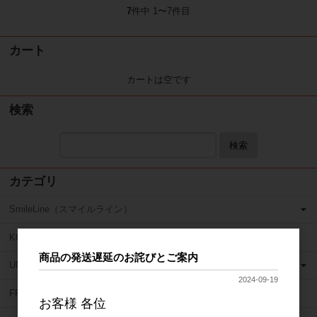
7
件中 1〜7件目
カート
カートは空です
検索
検索
カテゴリ
SmileLine（スマイルライン）
KOHLER（コーラー）
商品の発送遅延のお詫びとご案内
UNITED DENTAL GROUP（ユナイテッド デンタル グループ）
2024-09-19
FRAG REMOVER（フラグリムーバー）
お客様 各位