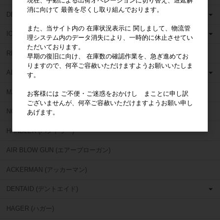
現在、手動による出荷オペレーションに切り替え、遅延解
消に向けて 最善を尽くし取り組んでおります。
DETAX (デタックス)
また、当サイト内の 在庫状況表示に 関しまして、物流管
ION (イオン)
理システム内のデータ消失により、一時的に休止させてい
ただいております。
RICHWIL (リッチウィル)
早期の復旧に向け、 在庫数の確認作業を、急ぎ進めてお
りますので、何卒ご容赦いただけますようお願いいたしま
AL DENTE (アルデンテ)
す。
MARIOTTI (マリオッティ)
お客様には ご不便・ご迷惑をおかけし まことに申し訳
ございませんが、何卒ご容赦いただけますようお願い申し
NOBILIUM (ノビリアム)
あげます。
HANDLER (ハンドラー)
AIR BLOW GUN (エアーブローガン)
ACKERMAN (アッカーマン)
DENTAID (デントエイド)
HAGER (ハガー)