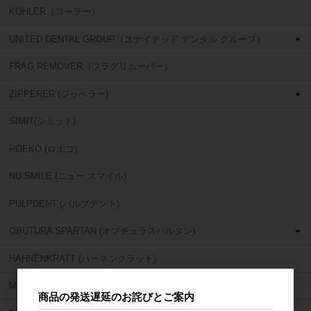
KOHLER（コーラー）
UNITED DENTAL GROUP（ユナイテッド デンタル グループ）
FRAG REMOVER（フラグリムーバー）
ZIPPERER (ジッペラー)
SIMIT(シミット)
ROEKO (ロエコ)
NU SMILE (ニュー スマイル)
PULPDENT (パルプデント)
OBUTURA SPARTAN (オブチュラスパルタン)
HAHNENKRATT (ハーネンクラット)
MIRROR GEAR (ミラーギア)
商品の発送遅延のお詫びとご案内