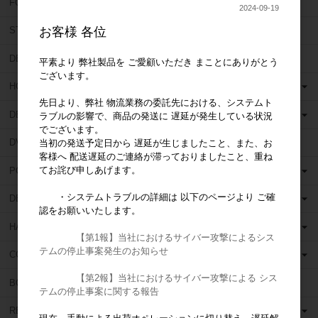
FORUM (フォーラム)
2024-09-19
お客様 各位
STAR DENTAL (スターデンタル)
DEN TOUCH (デンタッチ)
平素より 弊社製品を ご愛顧いただき まことにありがとう
ございます。
HORICO (ホリコ)
先日より、弊社 物流業務の委託先における、システムト
DEDECO (デデコ)
ラブルの影響で、商品の発送に 遅延が発生している状況
でございます。
DVA (ディーヴイエー)
当初の発送予定日から 遅延が生じましたこと、また、お
客様へ 配送遅延のご連絡が滞っておりましたこと、重ね
てお詫び申しあげます。
POLIRAPID (ポリラピッド)
・システムトラブルの詳細は 以下のページより ご確
DENTSPLY (デンツプライ)
認をお願いいたします。
HANEL (ハネル)
【第1報】当社におけるサイバー攻撃によるシス
テムの停止事案発生のお知らせ
COLTENE WHALEDENT (コルテンウェルデント)
【第2報】当社におけるサイバー攻撃による シス
BOSWORTH (ボスワース)
テムの停止事案に関する報告
RELIANCE (リライアンス)