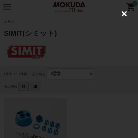
0
C
l
全商品
o
s
SIMIT(シミット)
e
1
件中 1〜1件目
並び替え
表示切替