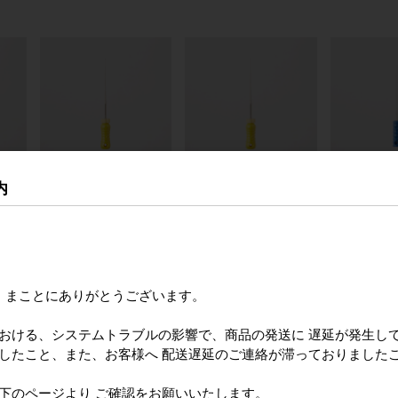
ガー
ジッペラー スプレッダ
ジッペラー スプレッダ
ジッペラー
内
ー ＮｉＴｉ ２５㎜
ー ステンレス ２５㎜
ザー
き まことにありがとうございます。
における、システムトラブルの影響で、商品の発送に 遅延が発生し
ましたこと、また、お客様へ 配送遅延のご連絡が滞っておりました
のページより ご確認をお願いいたします。