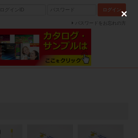
ログイン
C
l
パスワードをお忘れの方
o
s
e