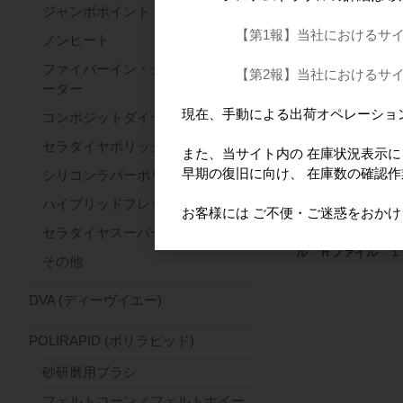
ジッペラー 手用フ
ジャンボポイント
ル フレキシーカッ
【第1報】当社におけるサ
ノンヒート
ァイル ２５㎜
ファイバーイン・ジルコンセパレ
【第2報】当社におけるサ
ーター
現在、手動による出荷オペレーショ
コンポジットダイヤ
セラダイヤポリッシャー
また、当サイト内の 在庫状況表示
早期の復旧に向け、 在庫数の確認
シリコンラバーポリッシャー
ハイブリッドフレックス
お客様には ご不便・ご迷惑をおか
セラダイヤスーパーファースト
ジッペラー 手用フ
ル Ｈファイル １
その他
DVA (ディーヴイエー)
POLIRAPID (ポリラピッド)
砂研磨用ブラシ
フェルトコーン／フェルトホイー