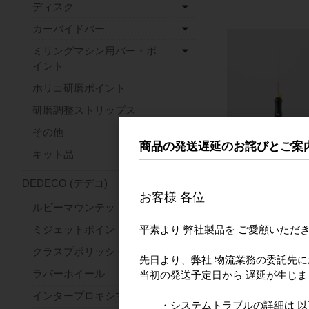
ディスク
カーバイドバー
ミリングマシン用バー・ポ
イント
ホリコ研磨ポイント
研磨調整ストリップス
その他
ジッペラー プラ
商品の発送遅延のお詫びとご案
キット品
ステンレス ２５㎜
DEDECO (デデコ)
お客様 各位
ルビーマウンテッドポイント
平素より 弊社製品を ご愛顧いただ
ミジェットポイント
クラスプポリッシャー
先日より、弊社 物流業務の委託先
ラバーホイール
当初の発送予定日から 遅延が生じ
インタープロキシマルホイール
・システムトラブルの詳細は 以下