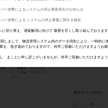
ァイ
ジッペラー 手用ファイ
ジッペラー 手用ファイ
ジッペラー
トフ
ル フレキシーカットフ
ル Ｈファイル ３１㎜
ル Ｈファ
イバー攻撃によるシステムの停止事案発生のお知らせ
ァイル ２１㎜
イバー攻撃による システムの停止事案に関する報告
ンに切り替え、遅延解消に向けて 最善を尽くし取り組んでおりま
に 関しまして、物流管理システム内のデータ消失により、一時的に
作業を、急ぎ進めておりますので、何卒ご容赦いただけますようお
けし まことに申し訳ございませんが、何卒ご容赦いただけますよ
ァイ
ジッペラー 手用ファイ
９㎜
ル 滅菌済 Ｃパイロッ
ト １９㎜ ００６－０
１０
85
件中 1〜50件目
1
2