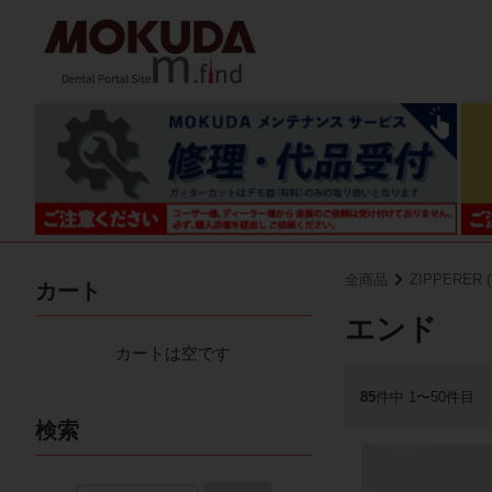
全商品
ZIPPERER
カート
エンド
カートは空です
85
件中 1〜50件目
検索