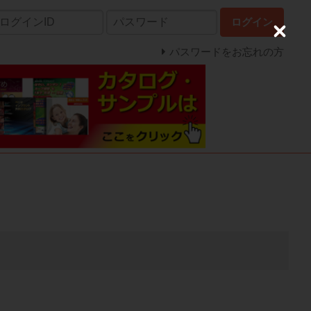
ログイン
C
l
パスワードをお忘れの方
o
s
e