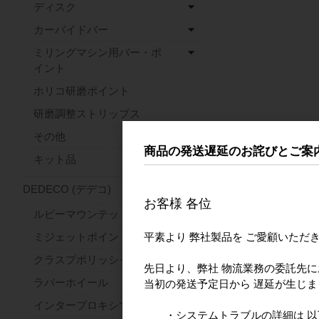
ディスク
カーバイドバー
ミリングマシン用バー・ポ
イント
ホリコ研磨ポイント
研磨調整ストリップス
その他
商品の発送遅延のお詫びとご案
キット品
DEDECO (デデコ)
お客様 各位
ルビーマウンテッドポイント
平素より 弊社製品を ご愛顧いただ
ミジェットポイント
クラスプポリッシャー
先日より、弊社 物流業務の委託先
ラバーホイール
当初の発送予定日から 遅延が生じ
インタープロキシマルホイール
・システムトラブルの詳細は 以下