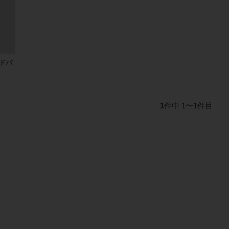
ドバ
1
件中 1〜1件目