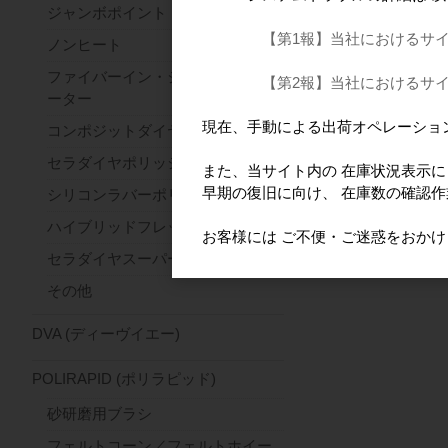
ジャンボポイント
【第1報】当社におけるサ
ノンヒート
ファイバーイン・ジルコンセパレ
【第2報】当社におけるサ
ーター
現在、手動による出荷オペレーショ
コンポジットダイヤ
セラダイヤポリッシャー
また、当サイト内の 在庫状況表示
早期の復旧に向け、 在庫数の確認
シリコンラバーポリッシャー
ハイブリッドフレックス
お客様には ご不便・ご迷惑をおか
セラダイヤスーパーファースト
その他
DVA (ディーヴイエー)
POLIRAPID (ポリラピッド)
砂研磨用ブラシ
フェルトコーン／フェルトホイー