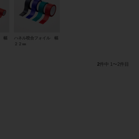
 幅
ハネル咬合フォイル 幅
２２㎜
2
件中 1〜2件目