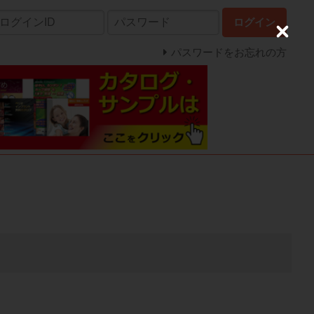
ログイン
C
l
パスワードをお忘れの方
o
s
e