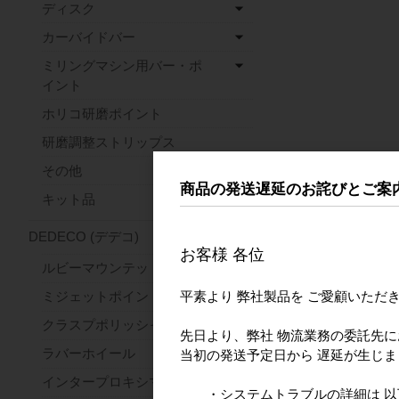
ディスク
カーバイドバー
ミリングマシン用バー・ポ
イント
ホリコ研磨ポイント
研磨調整ストリップス
その他
商品の発送遅延のお詫びとご案
キット品
DEDECO (デデコ)
お客様 各位
ルビーマウンテッドポイント
平素より 弊社製品を ご愛顧いただ
ミジェットポイント
クラスプポリッシャー
先日より、弊社 物流業務の委託先
ラバーホイール
当初の発送予定日から 遅延が生じ
インタープロキシマルホイール
・システムトラブルの詳細は 以下