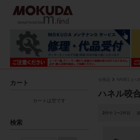
全商品
HANEL (ハ
カート
ハネル咬
カートは空です
2
件中 1〜2件目
検索