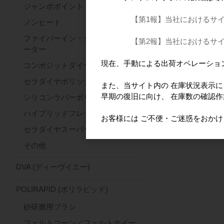
ジャンボポイント
【第1報】当社におけるサ
ノンヒート
ファイバーイン・ジルコンセパレ
【第2報】当社におけるサ
ーター
現在、手動による出荷オペレーショ
コンポジットダイヤ
セラダイヤポリッシャー
また、当サイト内の 在庫状況表示
早期の復旧に向け、 在庫数の確認
シリコンラバーポリッシャー
ハイブリッドフレックス
お客様には ご不便・ご迷惑をおか
セラダイヤスーパーファースト
その他
DVA (ディーヴイエー)
POLIRAPID (ポリラピッド)
砂研磨用ブラシ
フェルトコーン／フェルトホイー