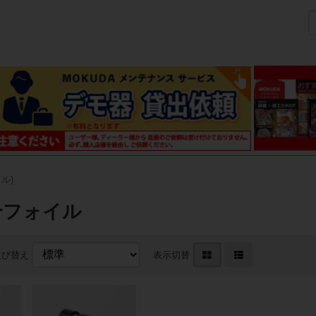
ネル)
合フォイル
並び替え
表示切替