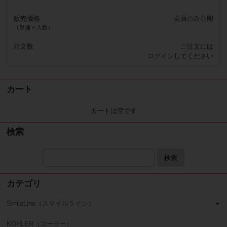
販売価格
会員のみ公開
（単価 × 入数）
注文数
ご注文には
ログイン
してください
カート
カートは空です
検索
検索
カテゴリ
SmileLine（スマイルライン）
KOHLER（コーラー）