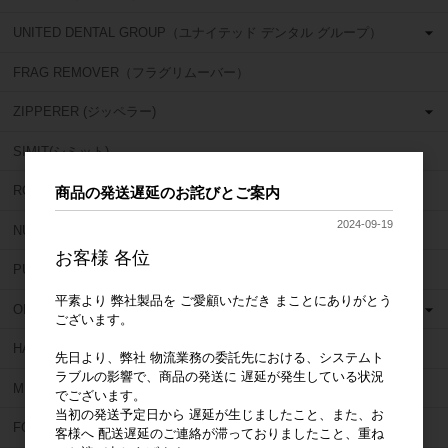
UNITED DENTAL GROUP（ユナイテッド デンタル グループ）
FRAG REMOVER（フラグリムーバー）
ZIPPERER (ジッペラー)
SIMIT(シミット)
ROEKO (ロエコ)
商品の発送遅延のお詫びとご案内
2024-09-19
NU SMILE (ニュー スマイル)
お客様 各位
PULPDENT (パルプデント)
平素より 弊社製品を ご愛顧いただき まことにありがとう
OBUTURA SPARTAN (オブチュラスパルタン)
ございます。
HAHNENKRATT (ハーネンクラット)
先日より、弊社 物流業務の委託先における、システムト
ラブルの影響で、商品の発送に 遅延が発生している状況
MIRROR GEAR (ミラーギア)
でございます。
当初の発送予定日から 遅延が生じましたこと、また、お
FORUM (フォーラム)
客様へ 配送遅延のご連絡が滞っておりましたこと、重ね