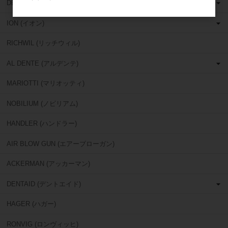
DETAX (デタックス)
ION (イオン)
RICHWIL (リッチウィル)
AL DENTE (アルデンテ)
MARIOTTI (マリオッティ)
NOBILIUM (ノビリアム)
HANDLER (ハンドラー)
AIR BLOW GUN (エアーブローガン)
ACKERMAN (アッカーマン)
DENTAID (デントエイド)
HAGER (ハガー)
RONVIG (ロンヴィッヒ)