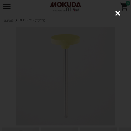
0
C
l
全商品
DEDECO (デデコ)
o
s
e