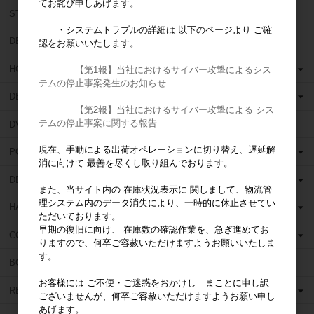
てお詫び申しあげます。
STAR DENTAL (スターデンタル)
・システムトラブルの詳細は 以下のページより ご確
DEN TOUCH (デンタッチ)
認をお願いいたします。
HORICO (ホリコ)
【第1報】当社におけるサイバー攻撃によるシス
テムの停止事案発生のお知らせ
DEDECO (デデコ)
【第2報】当社におけるサイバー攻撃による シス
テムの停止事案に関する報告
DVA (ディーヴイエー)
現在、手動による出荷オペレーションに切り替え、遅延解
POLIRAPID (ポリラピッド)
消に向けて 最善を尽くし取り組んでおります。
DENTSPLY (デンツプライ)
また、当サイト内の 在庫状況表示に 関しまして、物流管
理システム内のデータ消失により、一時的に休止させてい
HANEL (ハネル)
ただいております。
早期の復旧に向け、 在庫数の確認作業を、急ぎ進めてお
COLTENE WHALEDENT (コルテンウェルデント)
りますので、何卒ご容赦いただけますようお願いいたしま
す。
BOSWORTH (ボスワース)
お客様には ご不便・ご迷惑をおかけし まことに申し訳
RELIANCE (リライアンス)
ございませんが、何卒ご容赦いただけますようお願い申し
あげます。