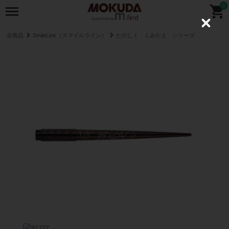
0
C
l
全商品
SmileLine（スマイルライン）
たのしく くみかえ シリーズ
o
s
e