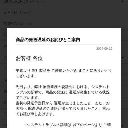
ZIPPERER (ジッペラー)
SIMIT(シミット)
ROEKO (ロエコ)
NU SMILE (ニュー スマイル)
商品の発送遅延のお詫びとご案内
PULPDENT (パルプデント)
2024-09-19
お客様 各位
OBUTURA SPARTAN (オブチュラスパルタン)
HAHNENKRATT (ハーネンクラット)
平素より 弊社製品を ご愛顧いただき まことにありがとう
ございます。
MIRROR GEAR (ミラーギア)
先日より、弊社 物流業務の委託先における、システムト
FORUM (フォーラム)
ラブルの影響で、商品の発送に 遅延が発生している状況
でございます。
STAR DENTAL (スターデンタル)
当初の発送予定日から 遅延が生じましたこと、また、お
客様へ 配送遅延のご連絡が滞っておりましたこと、重ね
てお詫び申しあげます。
DEN TOUCH (デンタッチ)
・システムトラブルの詳細は 以下のページより ご確
HORICO (ホリコ)