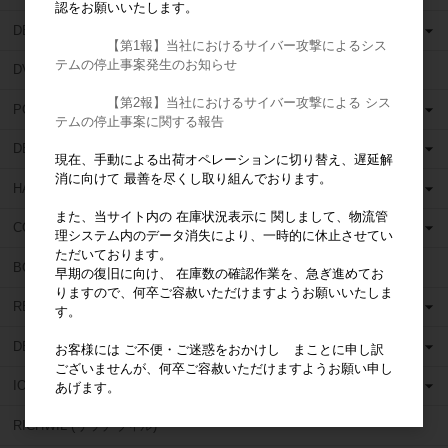
認をお願いいたします。
DEDECO (デデコ)
【第1報】当社におけるサイバー攻撃によるシス
テムの停止事案発生のお知らせ
DVA (ディーヴイエー)
【第2報】当社におけるサイバー攻撃による シス
POLIRAPID (ポリラピッド)
テムの停止事案に関する報告
DENTSPLY (デンツプライ)
現在、手動による出荷オペレーションに切り替え、遅延解
消に向けて 最善を尽くし取り組んでおります。
HANEL (ハネル)
また、当サイト内の 在庫状況表示に 関しまして、物流管
COLTENE WHALEDENT (コルテンウェルデント)
理システム内のデータ消失により、一時的に休止させてい
ただいております。
BOSWORTH (ボスワース)
早期の復旧に向け、 在庫数の確認作業を、急ぎ進めてお
りますので、何卒ご容赦いただけますようお願いいたしま
RELIANCE (リライアンス)
す。
DETAX (デタックス)
お客様には ご不便・ご迷惑をおかけし まことに申し訳
ございませんが、何卒ご容赦いただけますようお願い申し
ION (イオン)
あげます。
RICHWIL (リッチウィル)