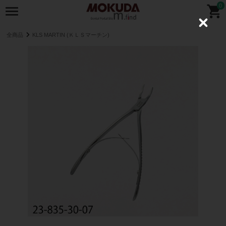
0
C
l
全商品
KLS MARTIN (ＫＬＳマーチン)
o
s
e