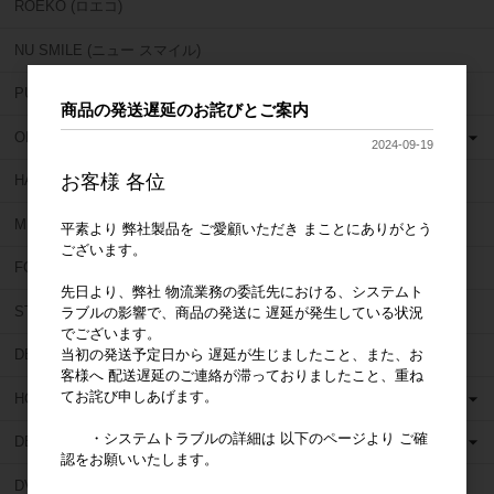
ROEKO (ロエコ)
NU SMILE (ニュー スマイル)
PULPDENT (パルプデント)
商品の発送遅延のお詫びとご案内
OBUTURA SPARTAN (オブチュラスパルタン)
2024-09-19
お客様 各位
HAHNENKRATT (ハーネンクラット)
MIRROR GEAR (ミラーギア)
平素より 弊社製品を ご愛顧いただき まことにありがとう
ございます。
FORUM (フォーラム)
先日より、弊社 物流業務の委託先における、システムト
STAR DENTAL (スターデンタル)
ラブルの影響で、商品の発送に 遅延が発生している状況
でございます。
当初の発送予定日から 遅延が生じましたこと、また、お
DEN TOUCH (デンタッチ)
客様へ 配送遅延のご連絡が滞っておりましたこと、重ね
てお詫び申しあげます。
HORICO (ホリコ)
・システムトラブルの詳細は 以下のページより ご確
DEDECO (デデコ)
認をお願いいたします。
DVA (ディーヴイエー)