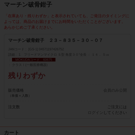
マーチン破骨鉗子
「在庫あり・残りわずか」と表示されていても、ご発注のタイミングに
よっては、商品のお届けまでにお時間をいただくことがございます。
あらかじめご了承ください。
マーチン破骨鉗子 ２３－８３５－３０－０７
JANコード
[GS-1] 04571197426752
詳細
1 フリードマンマイクロ Ｓ型 角度３０°全長 ： １４． ５㎝
MOKUDAコード 60675
クラスⅠ(一般医療機器)
残りわずか
販売価格
会員のみ公開
（単価 × 入数）
注文数
ご注文には
ログイン
してください
カート