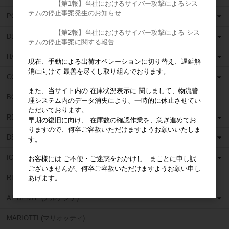
【第1報】当社におけるサイバー攻撃によるシス
テムの停止事案発生のお知らせ
POLIRAPID (ポリラピッド)
【第2報】当社におけるサイバー攻撃による シス
DENTSPLY (デンツプライ)
テムの停止事案に関する報告
HANEL (ハネル)
現在、手動による出荷オペレーションに切り替え、遅延解
消に向けて 最善を尽くし取り組んでおります。
COLTENE WHALEDENT (コルテンウェルデント)
また、当サイト内の 在庫状況表示に 関しまして、物流管
BOSWORTH (ボスワース)
理システム内のデータ消失により、一時的に休止させてい
ただいております。
RELIANCE (リライアンス)
早期の復旧に向け、 在庫数の確認作業を、急ぎ進めてお
りますので、何卒ご容赦いただけますようお願いいたしま
DETAX (デタックス)
す。
ION (イオン)
お客様には ご不便・ご迷惑をおかけし まことに申し訳
ございませんが、何卒ご容赦いただけますようお願い申し
RICHWIL (リッチウィル)
あげます。
AL DENTE (アルデンテ)
MARIOTTI (マリオッティ)