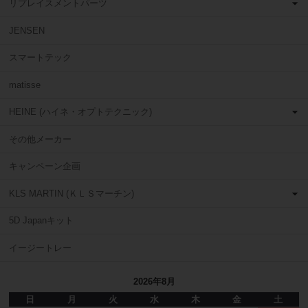
リプレイスメントパーツ
JENSEN
スマートテック
matisse
HEINE (ハイネ・オプトテクニック)
その他メーカー
キャンペーン企画
KLS MARTIN (ＫＬＳマーチン)
5D Japanキット
イージートレー
2026年8月
日
月
火
水
木
金
土