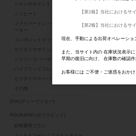
ジャンボポイント
【第1報】当社におけるサ
ノンヒート
ファイバーイン・ジルコンセパレ
【第2報】当社におけるサ
ーター
現在、手動による出荷オペレーショ
コンポジットダイヤ
セラダイヤポリッシャー
また、当サイト内の 在庫状況表示
早期の復旧に向け、 在庫数の確認
シリコンラバーポリッシャー
ハイブリッドフレックス
お客様には ご不便・ご迷惑をおか
セラダイヤスーパーファースト
その他
DVA (ディーヴイエー)
POLIRAPID (ポリラピッド)
砂研磨用ブラシ
フェルトコーン／フェルトホイー