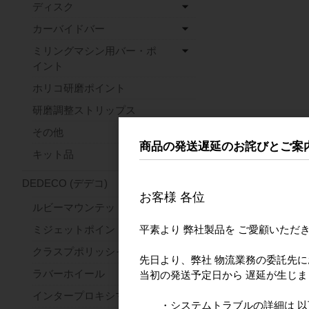
ディスク
カーバイドバー
ミリングマシン用バー・ポ
イント
ホリコ研磨ポイント
研磨調整ストリップス
その他
商品の発送遅延のお詫びとご案
キット品
DEDECO (デデコ)
お客様 各位
ルビーマウンテッドポイント
平素より 弊社製品を ご愛顧いただ
ミジェットポイント
クラスプポリッシャー
先日より、弊社 物流業務の委託先
ラバーホイール
当初の発送予定日から 遅延が生じ
インタープロキシマルホイール
・システムトラブルの詳細は 以下