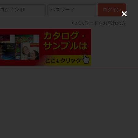
ログイン
C
l
パスワードをお忘れの方
o
s
e