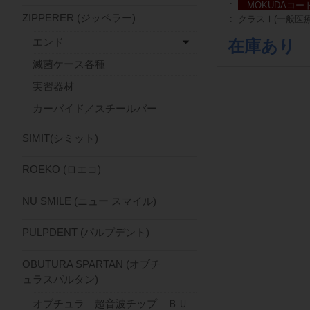
MOKUDAコード
ZIPPERER (ジッペラー)
クラスⅠ(一般医療
エンド
在庫あり
滅菌ケース各種
実習器材
カーバイド／スチールバー
SIMIT(シミット)
ROEKO (ロエコ)
NU SMILE (ニュー スマイル)
PULPDENT (パルプデント)
OBUTURA SPARTAN (オブチ
ュラスパルタン)
オブチュラ 超音波チップ ＢＵ