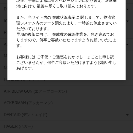
現在、手動による出荷オペレーションに切り替え、遅延解
消に向けて 最善を尽くし取り組んでおります。
DETAX (デタックス)
また、当サイト内の 在庫状況表示に 関しまして、物流管
ION (イオン)
理システム内のデータ消失により、一時的に休止させてい
ただいております。
RICHWIL (リッチウィル)
早期の復旧に向け、 在庫数の確認作業を、急ぎ進めてお
りますので、何卒ご容赦いただけますようお願いいたしま
AL DENTE (アルデンテ)
す。
MARIOTTI (マリオッティ)
お客様には ご不便・ご迷惑をおかけし まことに申し訳
ございませんが、何卒ご容赦いただけますようお願い申し
NOBILIUM (ノビリアム)
あげます。
HANDLER (ハンドラー)
AIR BLOW GUN (エアーブローガン)
ACKERMAN (アッカーマン)
DENTAID (デントエイド)
HAGER (ハガー)