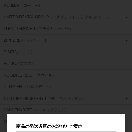
KOHLER（コーラー）
UNITED DENTAL GROUP（ユナイテッド デンタル グループ）
FRAG REMOVER（フラグリムーバー）
ZIPPERER (ジッペラー)
SIMIT(シミット)
ROEKO (ロエコ)
NU SMILE (ニュー スマイル)
PULPDENT (パルプデント)
OBUTURA SPARTAN (オブチュラスパルタン)
HAHNENKRATT (ハーネンクラット)
MIRROR GEAR (ミラーギア)
商品の発送遅延のお詫びとご案内