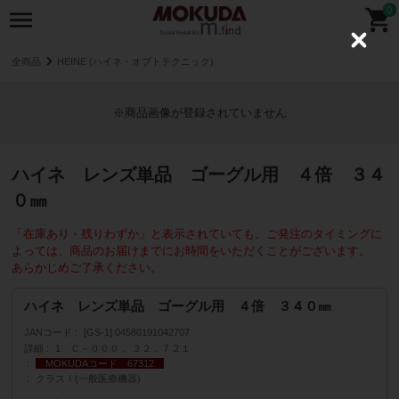
0
C
l
全商品
HEINE (ハイネ・オプトテクニック)
o
s
e
※商品画像が登録されていません
ハイネ レンズ単品 ゴーグル用 ４倍 ３４
０㎜
「在庫あり・残りわずか」と表示されていても、ご発注のタイミングに
よっては、商品のお届けまでにお時間をいただくことがございます。
あらかじめご了承ください。
ハイネ レンズ単品 ゴーグル用 ４倍 ３４０㎜
JANコード
[GS-1] 04580191042707
詳細
1 Ｃ－０００． ３２．７２１
MOKUDAコード 67312
クラスⅠ(一般医療機器)