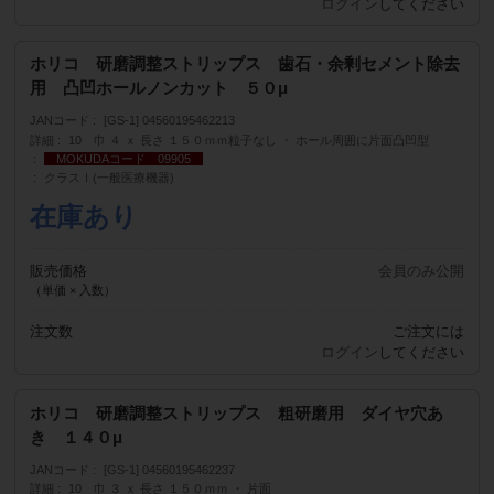
ログイン
してください
ホリコ 研磨調整ストリップス 歯石・余剰セメント除去
用 凸凹ホールノンカット ５０μ
JANコード
[GS-1] 04560195462213
詳細
10 巾 ４ ｘ 長さ １５０ｍｍ粒子なし ・ ホール周囲に片面凸凹型
MOKUDAコード 09905
クラスⅠ(一般医療機器)
在庫あり
販売価格
会員のみ公開
（単価 × 入数）
注文数
ご注文には
ログイン
してください
ホリコ 研磨調整ストリップス 粗研磨用 ダイヤ穴あ
き １４０μ
JANコード
[GS-1] 04560195462237
詳細
10 巾 ３ ｘ 長さ １５０ｍｍ ・ 片面