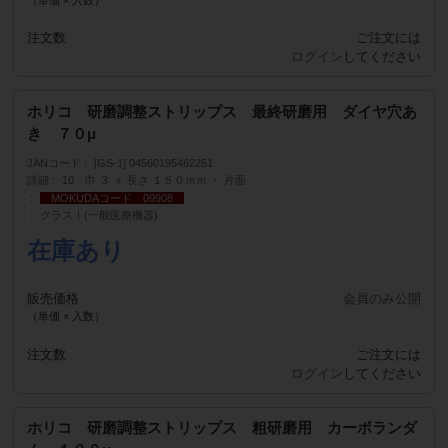
注文数
ご注文には
ログイン
してください
ホリコ 研磨調整ストリップス 最終研磨用 ダイヤ穴あ
き ７０μ
JANコード
[GS-1] 04560195462251
詳細
10 巾 ３ ｘ 長さ １５０ｍｍ ・ 片面
MOKUDAコード 09908
クラスⅠ(一般医療機器)
在庫あり
販売価格
会員のみ公開
（単価 × 入数）
注文数
ご注文には
ログイン
してください
ホリコ 研磨調整ストリップス 粗研磨用 カーボランダ