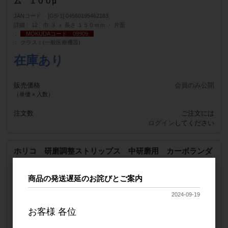
ム １００μ
JANコード
[GS-1] 04560195462183
詳細
12 巾 ３ ｘ 長さ １５０ｍｍ ・ 片面
MOKUDAコード 09909
クラスⅠ(一般医療機器)
在庫あり
販売価格
会員のみ公開
（単価 × 入数）
注文数
ご注文には
ログイン
してください
ホリコ 研磨調整ストリップス 中研磨用 カーボランダ
ム ９０μ
商品の発送遅延のお詫びとご案内
JANコード
[GS-1] 04560195462190
詳細
12 巾 ３ ｘ 長さ １５０ｍｍ ・ 片面
2024-09-19
MOKUDAコード 09910
クラスⅠ(一般医療機器)
お客様 各位
在庫あり