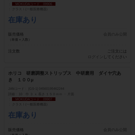
MOKUDAコード 09906
クラスⅠ(一般医療機器)
在庫あり
販売価格
会員のみ公開
（単価 × 入数）
注文数
ご注文には
ログイン
してください
ホリコ 研磨調整ストリップス 中研磨用 ダイヤ穴あ
き １００μ
JANコード
[GS-1] 04560195462244
詳細
10 巾 ３ ｘ 長さ １５０ｍｍ ・ 片面
MOKUDAコード 09907
クラスⅠ(一般医療機器)
在庫あり
販売価格
会員のみ公開
（単価 × 入数）