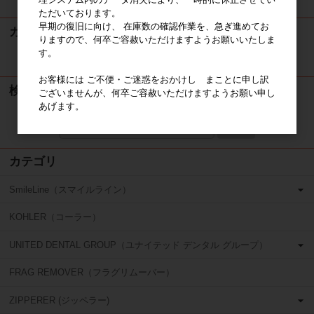
ただいております。
早期の復旧に向け、 在庫数の確認作業を、急ぎ進めてお
カート
りますので、何卒ご容赦いただけますようお願いいたしま
す。
カートは空です
お客様には ご不便・ご迷惑をおかけし まことに申し訳
検索
ございませんが、何卒ご容赦いただけますようお願い申し
あげます。
検索
カテゴリ
SmileLine（スマイルライン）
KOHLER（コーラー）
UNITED DENTAL GROUP（ユナイテッド デンタル グループ）
FRAG REMOVER（フラグリムーバー）
ZIPPERER (ジッペラー)