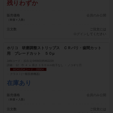
残りわずか
販売価格
会員のみ公開
（単価 × 入数）
注文数
ご注文には
ログイン
してください
ホリコ 研磨調整ストリップス ＣＲバリ・歯間カット
用 ブレードカット ５０μ
JANコード
[GS-1] 04560195462220
詳細
12 巾 ４ ｘ 長さ １５０ｍｍ粒子なし ・ ノコギリ刃
MOKUDAコード 09904
クラスⅠ(一般医療機器)
在庫あり
販売価格
会員のみ公開
（単価 × 入数）
注文数
ご注文には