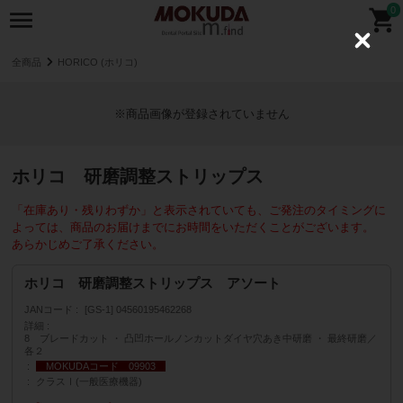
0
C
l
全商品
HORICO (ホリコ)
o
s
e
※商品画像が登録されていません
ホリコ 研磨調整ストリップス
「在庫あり・残りわずか」と表示されていても、ご発注のタイミングに
よっては、商品のお届けまでにお時間をいただくことがございます。
あらかじめご了承ください。
ホリコ 研磨調整ストリップス アソート
JANコード
[GS-1] 04560195462268
詳細
8 ブレードカット ・ 凸凹ホールノンカットダイヤ穴あき中研磨 ・ 最終研磨／
各２
MOKUDAコード 09903
クラスⅠ(一般医療機器)